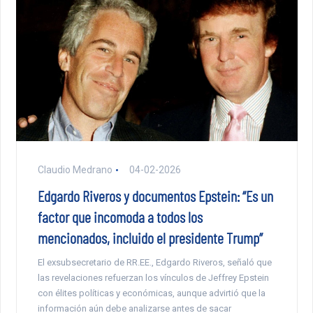
Claudio Medrano
04-02-2026
Edgardo Riveros y documentos Epstein: “Es un
factor que incomoda a todos los
mencionados, incluido el presidente Trump”
El exsubsecretario de RR.EE., Edgardo Riveros, señaló que
las revelaciones refuerzan los vínculos de Jeffrey Epstein
con élites políticas y económicas, aunque advirtió que la
información aún debe analizarse antes de sacar