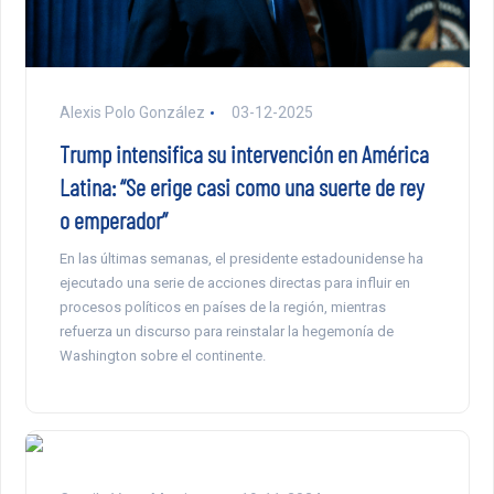
Alexis Polo González
03-12-2025
Trump intensifica su intervención en América
Latina: “Se erige casi como una suerte de rey
o emperador”
En las últimas semanas, el presidente estadounidense ha
ejecutado una serie de acciones directas para influir en
procesos políticos en países de la región, mientras
refuerza un discurso para reinstalar la hegemonía de
Washington sobre el continente.