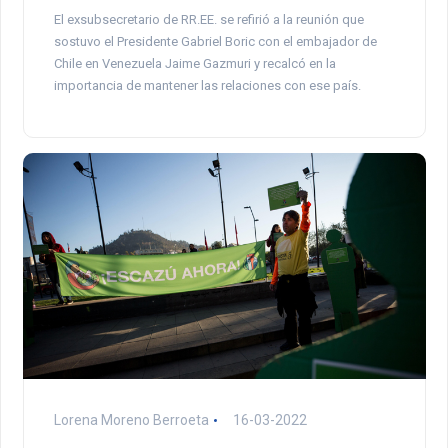
El exsubsecretario de RR.EE. se refirió a la reunión que
sostuvo el Presidente Gabriel Boric con el embajador de
Chile en Venezuela Jaime Gazmuri y recalcó en la
importancia de mantener las relaciones con ese país.
Lorena Moreno Berroeta
16-03-2022