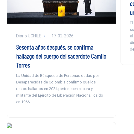
c
u
El
so
Diario UCHILE
17-02-2026
el
di
Sesenta años después, se confirma
de
hallazgo del cuerpo del sacerdote Camilo
Torres
La Unidad de Búsqueda de Personas dadas por
Desaparecidas de Colombia confirmó que los
restos hallados en 2024 pertenecen al cura y
militante del Ejército de Liberación Nacional, caído
en 1966.