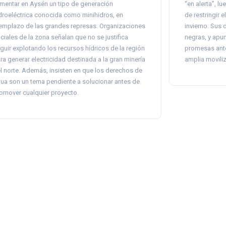
mentar en Aysén un tipo de generación
“en alerta”, l
droeléctrica conocida como minihidros, en
de restringir 
emplazo de las grandes represas. Organizaciones
invierno. Sus 
ciales de la zona señalan que no se justifica
negras, y apun
guir explotando los recursos hídricos de la región
promesas ante
ra generar electricidad destinada a la gran minería
amplia moviliz
l norte. Además, insisten en que los derechos de
ua son un tema pendiente a solucionar antes de
omover cualquier proyecto.