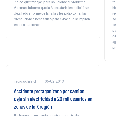
indicó que trabajan para solucionar el problema.
fo
Además, informó que la Mandataria les solicitó un
hi
detallado informe de la falla y les pidió tomar las
re
precauciones necesarias para evitar que se repitan
so
estas situaciones.
se
pa
de
ag
pr
radio.uchile.cl
06-02-2013
Accidente protagonizado por camión
deja sin electricidad a 20 mil usuarios en
zonas de la X región
El choque de un camión contra un poste del