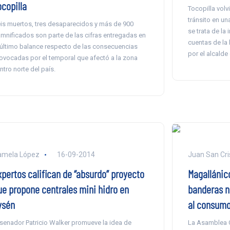
ocopilla
Tocopilla volv
tránsito en un
is muertos, tres desaparecidos y más de 900
se trata de la
mnificados son parte de las cifras entregadas en
cuentas de la
 último balance respecto de las consecuencias
por el alcald
ovocadas por el temporal que afectó a la zona
ntro norte del país.
amela López
16-09-2014
Juan San Cri
xpertos califican de “absurdo” proyecto
Magallánico
ue propone centrales mini hidro en
banderas n
ysén
al consumo
 senador Patricio Walker promueve la idea de
La Asamblea 