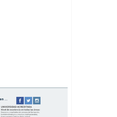
n ...