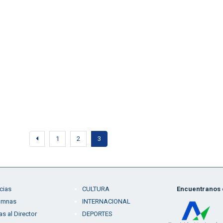
1
2
3
cias
CULTURA
Encuentranos e
umnas
INTERNACIONAL
as al Director
DEPORTES