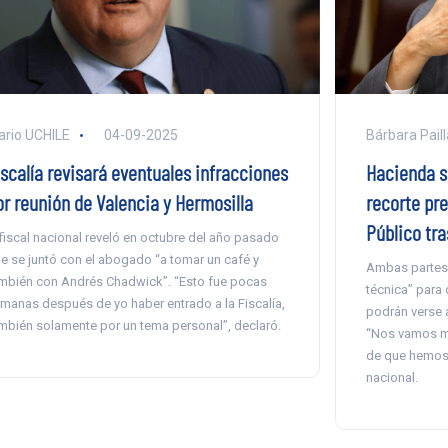
ario UCHILE
04-09-2025
Bárbara Paill
iscalía revisará eventuales infracciones
Hacienda s
or reunión de Valencia y Hermosilla
recorte pre
Público tra
 fiscal nacional reveló en octubre del año pasado
e se juntó con el abogado “a tomar un café y
Ambas partes 
mbién con Andrés Chadwick”. “Esto fue pocas
técnica” para 
manas después de yo haber entrado a la Fiscalía,
podrán verse 
mbién solamente por un tema personal”, declaró.
“Nos vamos m
de que hemos 
nacional.