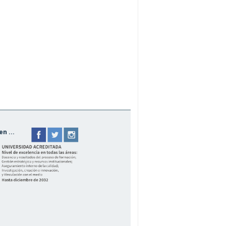
n ...