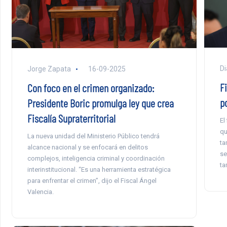
Di
Jorge Zapata
16-09-2025
F
Con foco en el crimen organizado:
p
Presidente Boric promulga ley que crea
Fiscalía Supraterritorial
El
qu
La nueva unidad del Ministerio Público tendrá
ta
alcance nacional y se enfocará en delitos
se
complejos, inteligencia criminal y coordinación
ta
interinstitucional. “Es una herramienta estratégica
para enfrentar el crimen”, dijo el Fiscal Ángel
Valencia.