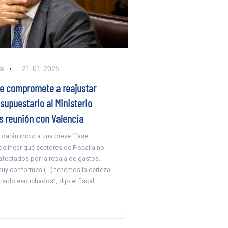
al
21-01-2025
e compromete a reajustar
supuestario al Ministerio
s reunión con Valencia
darán inicio a una breve “fase
delinear qué sectores de Fiscalía no
afectados por la rebaja de gastos.
uy conformes (…) tenemos la certeza
sido escuchados”, dijo el fiscal