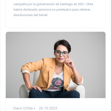
campaña por la gobernación de Santiago en 2021. Oliva
habría declarado servicios no prestados para obtener
devoluciones del Servel.
Diario UChile
26-10-2023