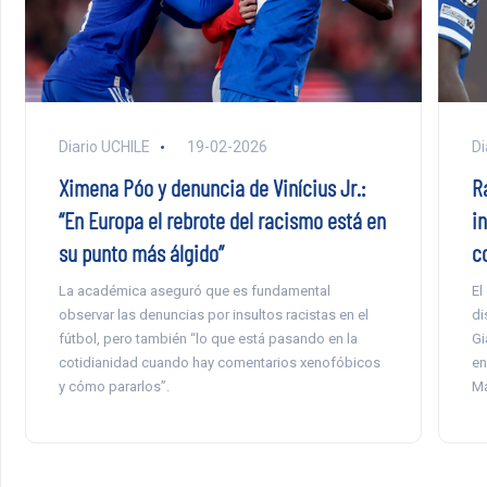
Diario UCHILE
19-02-2026
Di
Ximena Póo y denuncia de Vinícius Jr.:
R
“En Europa el rebrote del racismo está en
i
su punto más álgido”
c
La académica aseguró que es fundamental
El
observar las denuncias por insultos racistas en el
di
fútbol, pero también “lo que está pasando en la
Gi
cotidianidad cuando hay comentarios xenofóbicos
en
y cómo pararlos”.
Ma