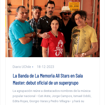
Diario UChile
18-12-2023
La Banda de La Memoria All Stars en Sala
Master: debut oficial de un supergrupo
La agrupación reúne a destacados nombres de la música
popular nacional –Cuti Aste, Jorge Campos, Ismael Oddó,
Edita Rojas, Giorgio Varas y Pedro Villagra– y hará su