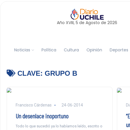
Año XVIII, 5 de
Agosto
de 2026
Noticias
Política
Cultura
Opinión
Deportes
CLAVE:
GRUPO B
Francisco Cárdenas
24-06-2014
Di
Un desenlace inoportuno
“E
un
Todo lo que sucedió ya lo habíamos leído, escrito o