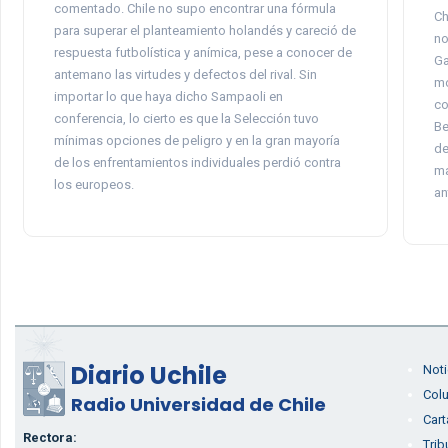
comentado. Chile no supo encontrar una fórmula
Ch
para superar el planteamiento holandés y careció de
no
respuesta futbolística y anímica, pese a conocer de
Ga
antemano las virtudes y defectos del rival. Sin
mo
importar lo que haya dicho Sampaoli en
co
conferencia, lo cierto es que la Selección tuvo
Be
mínimas opciones de peligro y en la gran mayoría
de
de los enfrentamientos individuales perdió contra
ma
los europeos.
an
Diario Uchile
Noti
Col
Radio Universidad de Chile
Cart
Rectora:
Trib