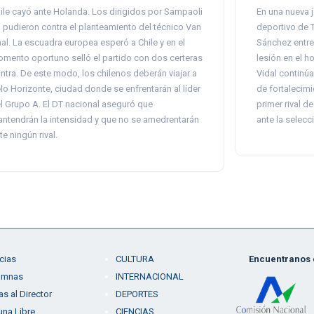
ile cayó ante Holanda. Los dirigidos por Sampaoli
En una nueva 
 pudieron contra el planteamiento del técnico Van
deportivo de T
al. La escuadra europea esperó a Chile y en el
Sánchez entre
mento oportuno selló el partido con dos certeras
lesión en el h
ntra. De este modo, los chilenos deberán viajar a
Vidal continúa
lo Horizonte, ciudad donde se enfrentarán al líder
de fortalecimie
l Grupo A. El DT nacional aseguró que
primer rival d
ntendrán la intensidad y que no se amedrentarán
ante la selecc
te ningún rival.
cias
CULTURA
Encuentranos e
umnas
INTERNACIONAL
as al Director
DEPORTES
una Libre
CIENCIAS