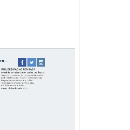
n ...