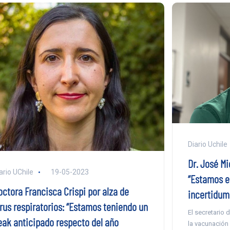
Diario Uchile
Dr. José Mi
ario UChile
19-05-2023
“Estamos 
octora Francisca Crispi por alza de
incertidum
irus respiratorios: “Estamos teniendo un
El secretario 
eak anticipado respecto del año
la vacunación