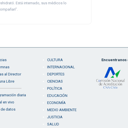
shidrató. Está internado, sus médicos lo
ompañan”.
cias
CULTURA
Encuentranos e
umnas
INTERNACIONAL
as al Director
DEPORTES
una Libre
CIENCIAS
POLÍTICA
ramación diaria
EDUCACIÓN
l en vivo
ECONOMÍA
 de datos
MEDIO AMBIENTE
JUSTICIA
SALUD