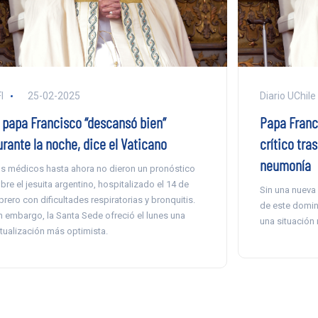
I
25-02-2025
Diario UChile
l papa Francisco “descansó bien”
Papa Franc
urante la noche, dice el Vaticano
crítico tra
neumonía
s médicos hasta ahora no dieron un pronóstico
bre el jesuita argentino, hospitalizado el 14 de
Sin una nueva 
brero con dificultades respiratorias y bronquitis.
de este domin
n embargo, la Santa Sede ofreció el lunes una
una situación
tualización más optimista.