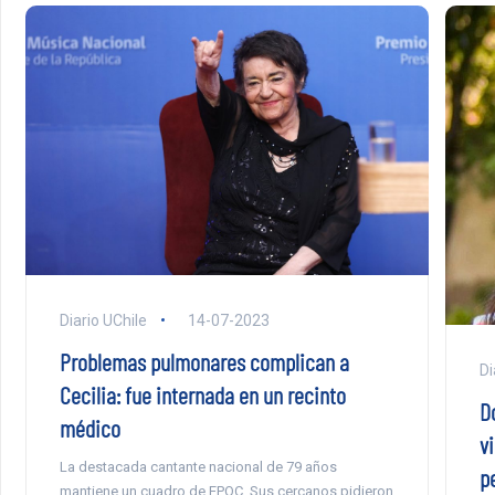
Diario UChile
14-07-2023
Problemas pulmonares complican a
Di
Cecilia: fue internada en un recinto
D
médico
v
La destacada cantante nacional de 79 años
p
mantiene un cuadro de EPOC. Sus cercanos pidieron