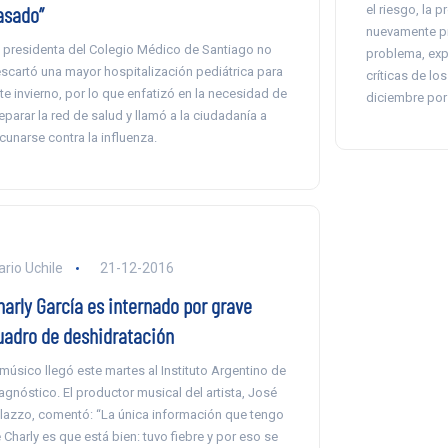
asado”
el riesgo, la 
nuevamente pre
 presidenta del Colegio Médico de Santiago no
problema, expl
scartó una mayor hospitalización pediátrica para
críticas de l
te invierno, por lo que enfatizó en la necesidad de
diciembre por 
eparar la red de salud y llamó a la ciudadanía a
cunarse contra la influenza.
ario Uchile
21-12-2016
harly García es internado por grave
uadro de deshidratación
 músico llegó este martes al Instituto Argentino de
agnóstico. El productor musical del artista, José
lazzo, comentó: “La única información que tengo
 Charly es que está bien: tuvo fiebre y por eso se