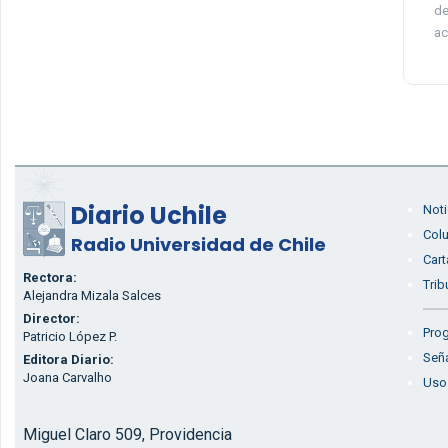
de
ac
Diario Uchile
Noti
Col
Radio Universidad de Chile
Cart
Rectora:
Trib
Alejandra Mizala Salces
Director:
Prog
Patricio López P.
Seña
Editora Diario:
Joana Carvalho
Uso
Miguel Claro 509, Providencia