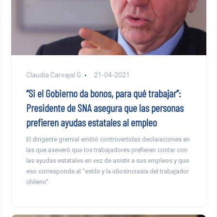
Claudia Carvajal G.
21-04-2021
“Si el Gobierno da bonos, para qué trabajar”:
Presidente de SNA asegura que las personas
prefieren ayudas estatales al empleo
El dirigente gremial emitió controvertidas declaraciones en
las que aseveró que los trabajadores prefieren contar con
las ayudas estatales en vez de asistir a sus empleos y que
eso corresponde al “estilo y la idiosincrasia del trabajador
chileno”.