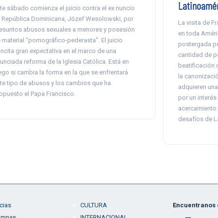
Latinoamé
te sábado comienza el juicio contra el ex nuncio
 República Dominicana, Józef Wesolowski, por
La visita de F
esuntos abusos sexuales a menores y posesión
en toda Améric
 material “pornográfico-pederasta”. El juicio
postergada po
ncita gran expectativa en el marco de una
cantidad de po
unciada reforma de la Iglesia Católica. Está en
beatificación
ego si cambia la forma en la que se enfrentará
la canonizació
te tipo de abusos y los cambios que ha
adquieren una
opuesto el Papa Francisco.
por un interés
acercamiento r
desafíos de L
cias
CULTURA
Encuentranos e
umnas
INTERNACIONAL