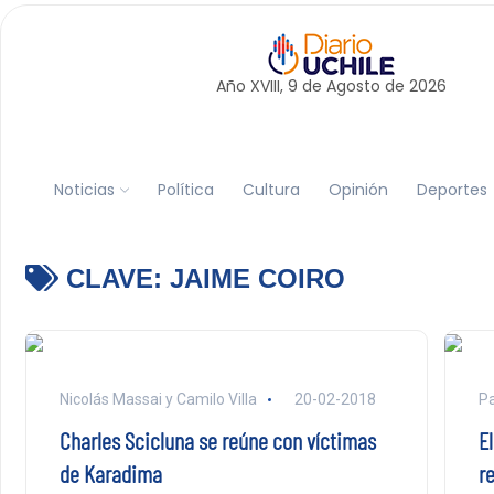
Año XVIII, 9 de
Agosto
de 2026
Noticias
Política
Cultura
Opinión
Deportes
CLAVE:
JAIME COIRO
Nicolás Massai y Camilo Villa
20-02-2018
Pa
Charles Scicluna se reúne con víctimas
El
de Karadima
re