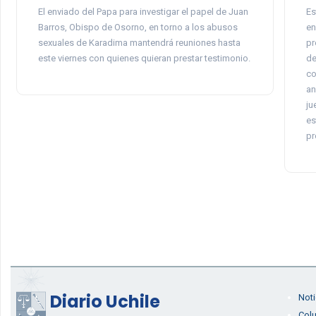
El enviado del Papa para investigar el papel de Juan
Es
Barros, Obispo de Osorno, en torno a los abusos
en
sexuales de Karadima mantendrá reuniones hasta
pr
este viernes con quienes quieran prestar testimonio.
de
co
an
ju
es
pr
Diario Uchile
Noti
Col