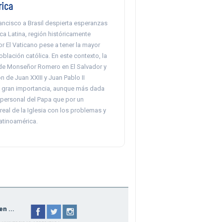
rica
rancisco a Brasil despierta esperanzas
a Latina, región históricamente
r El Vaticano pese a tener la mayor
blación católica. En este contexto, la
 de Monseñor Romero en El Salvador y
n de Juan XXIII y Juan Pablo II
 gran importancia, aunque más dada
 personal del Papa que por un
eal de la Iglesia con los problemas y
atinoamérica.
n ...