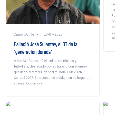
En
DT
Ru
co
Ad
qu
Diario UChile
20-07-2023
si
Falleció José Sulantay, el DT de la
“generación dorada”
A los 83 años murió el exdirector técnico y
futbolista, destacado por su trabajo con el grupo
que llegó al tercer lugar del mundial Sub 20 en
Canadá 2007. Su deceso se produjo en su hogar de
su natal Coquimbo.