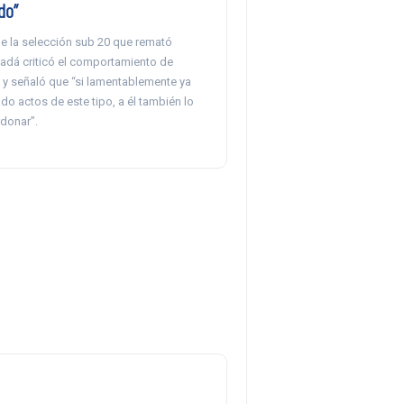
do”
de la selección sub 20 que remató
nadá criticó el comportamiento de
y señaló que “si lamentablemente ya
o actos de este tipo, a él también lo
rdonar”.