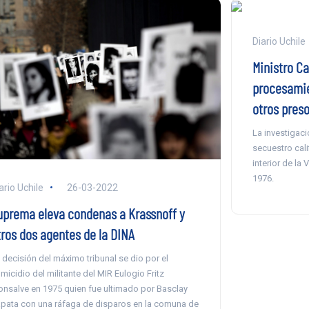
Diario Uchile
Ministro C
procesamie
otros pres
La investigaci
secuestro cali
interior de la 
1976.
ario Uchile
26-03-2022
uprema eleva condenas a Krassnoff y
tros dos agentes de la DINA
 decisión del máximo tribunal se dio por el
micidio del militante del MIR Eulogio Fritz
nsalve en 1975 quien fue ultimado por Basclay
pata con una ráfaga de disparos en la comuna de