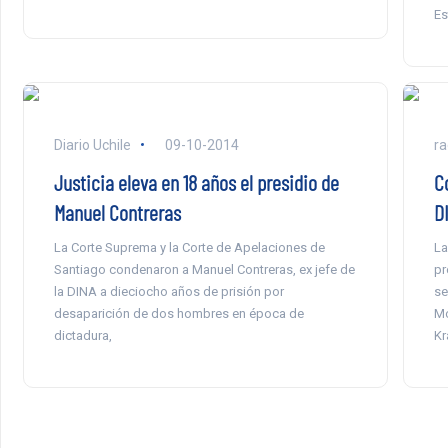
Es
Diario Uchile
09-10-2014
ra
Justicia eleva en 18 años el presidio de
C
Manuel Contreras
D
La Corte Suprema y la Corte de Apelaciones de
La
Santiago condenaron a Manuel Contreras, ex jefe de
pr
la DINA a dieciocho años de prisión por
se
desaparición de dos hombres en época de
Mo
dictadura,
Kr