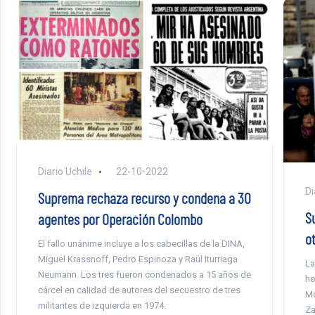
Diario Uchile
22-10-2022
Di
Suprema rechaza recurso y condena a 30
S
agentes por Operación Colombo
o
El fallo unánime incluye a los cabecillas de la DINA,
Miguel Krassnoff, Pedro Espinoza y Raúl Iturriaga
La
Neumann. Los tres fueron condenados a 15 años de
ho
cárcel en calidad de autores del secuestro de tres
Mo
militantes de izquierda en 1974.
Za