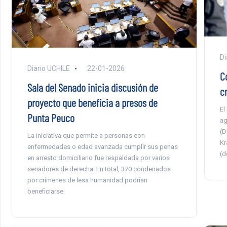
Di
Diario UCHILE
22-01-2026
C
Sala del Senado inicia discusión de
c
proyecto que beneficia a presos de
El
Punta Peuco
ag
(D
La iniciativa que permite a personas con
Kr
enfermedades o edad avanzada cumplir sus penas
(d
en arresto domiciliario fue respaldada por varios
senadores de derecha. En total, 370 condenados
por crímenes de lesa humanidad podrían
beneficiarse.