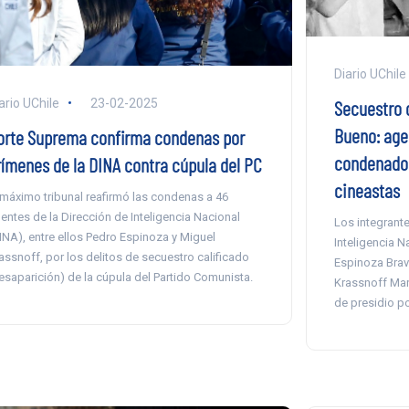
Diario UChile
ario UChile
23-02-2025
Secuestro 
Bueno: age
orte Suprema confirma condenas por
condenados
rímenes de la DINA contra cúpula del PC
cineastas
 máximo tribunal reafirmó las condenas a 46
entes de la Dirección de Inteligencia Nacional
Los integrante
INA), entre ellos Pedro Espinoza y Miguel
Inteligencia N
assnoff, por los delitos de secuestro calificado
Espinoza Brav
esaparición) de la cúpula del Partido Comunista.
Krassnoff Mar
de presidio po