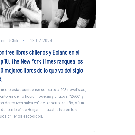
ario UChile
13-07-2024
n tres libros chilenos y Bolaño en el
op 10: The New York Times ranquea los
0 mejores libros de lo que va del siglo
XI
 medio estadounidense consultó a 503 novelistas,
critores de no ficción, poetas y críticos. “2666” y
os detectives salvajes” de Roberto Bolaño, y “Un
rdor terrible” de Benjamín Labatut fueron los
tulos chilenos escogidos.