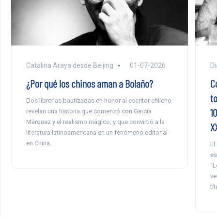
Catalina Araya desde Beijing
01-07-2026
Di
¿Por qué los chinos aman a Bolaño?
Co
t
Dos librerías bautizadas en honor al escritor chileno
10
revelan una historia que comenzó con García
Márquez y el realismo mágico, y que convirtió a la
X
literatura latinoamericana en un fenómeno editorial
en China.
El
es
“L
ve
tí