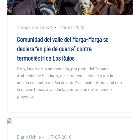
Tomás González F.
08-01-2020
Comunidad del valle del Marga-Marga se
declara “en pie de guerra” contra
termoeléctrica Los Rulos
Esto, luego de la suspensión, por parte del Tribunal
Ambiental de Santiago, de la primera audiencia por la
acción en contra del Servicio de Evaluación Ambiental con
la que se busca invalidar la aprobación del polémico
proyecto.
Diario Uchile
17-05-2018