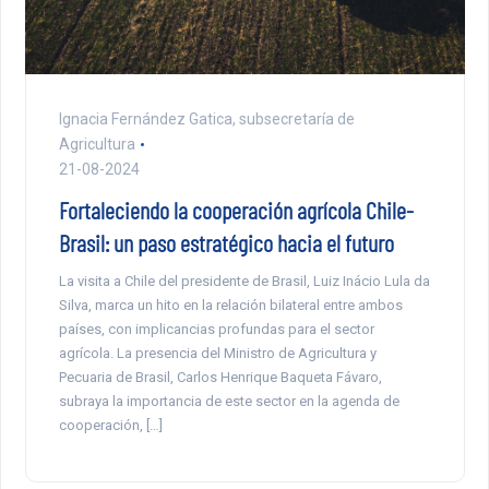
Ignacia Fernández Gatica, subsecretaría de
Agricultura
21-08-2024
Fortaleciendo la cooperación agrícola Chile-
Brasil: un paso estratégico hacia el futuro
La visita a Chile del presidente de Brasil, Luiz Inácio Lula da
Silva, marca un hito en la relación bilateral entre ambos
países, con implicancias profundas para el sector
agrícola. La presencia del Ministro de Agricultura y
Pecuaria de Brasil, Carlos Henrique Baqueta Fávaro,
subraya la importancia de este sector en la agenda de
cooperación, […]