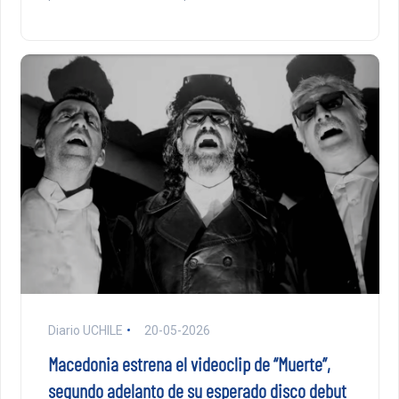
Diario UCHILE
20-05-2026
Macedonia estrena el videoclip de “Muerte”,
segundo adelanto de su esperado disco debut