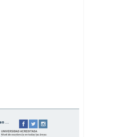
n ...