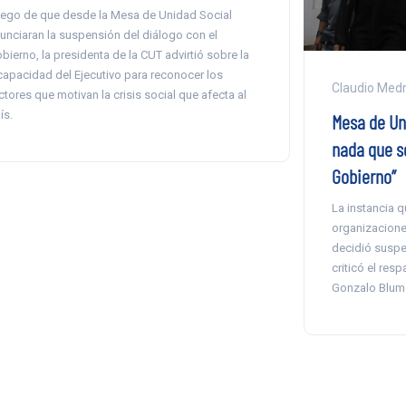
ego de que desde la Mesa de Unidad Social
unciaran la suspensión del diálogo con el
bierno, la presidenta de la CUT advirtió sobre la
capacidad del Ejecutivo para reconocer los
Claudio Med
ctores que motivan la crisis social que afecta al
ís.
Mesa de Un
nada que s
Gobierno”
La instancia q
organizaciones
decidió suspe
criticó el resp
Gonzalo Blume