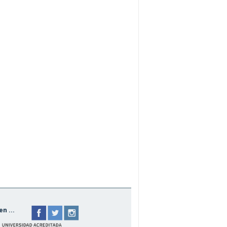
n ...