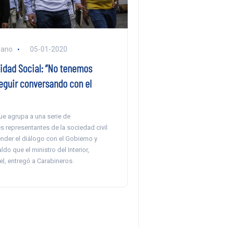
rano
05-01-2020
idad Social: “No tenemos
eguir conversando con el
ue agrupa a una serie de
 representantes de la sociedad civil
nder el diálogo con el Gobierno y
aldo que el ministro del Interior,
l, entregó a Carabineros.