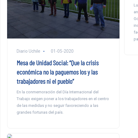
Lu
an
Go
in
fa
pa
Diario Uchile
01-05-2020
Mesa de Unidad Social: “Que la crisis
económica no la paguemos los y las
trabajadores ni el pueblo”
En la conmemoración del Día Internacional del
Trabajo exigen poner a los trabajadores en el centro
de las medidas y no seguir favoreciendo a las
grandes fortunas del país.