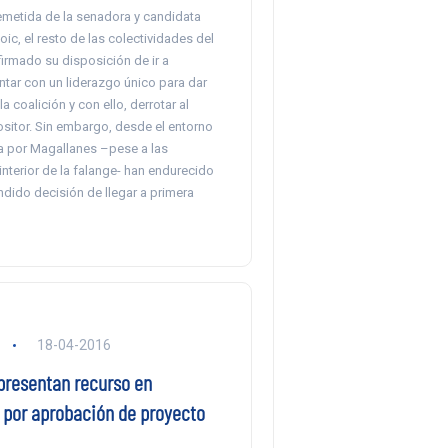
remetida de la senadora y candidata
oic, el resto de las colectividades del
irmado su disposición de ir a
ntar con un liderazgo único para dar
a coalición y con ello, derrotar al
sitor. Sin embargo, desde el entorno
a por Magallanes –pese a las
 interior de la falange- han endurecido
ndido decisión de llegar a primera
a
18-04-2016
presentan recurso en
a por aprobación de proyecto