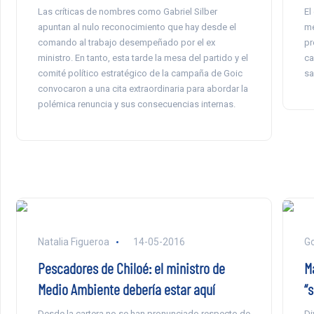
Las críticas de nombres como Gabriel Silber
El
apuntan al nulo reconocimiento que hay desde el
me
comando al trabajo desempeñado por el ex
pr
ministro. En tanto, esta tarde la mesa del partido y el
ca
comité político estratégico de la campaña de Goic
sa
convocaron a una cita extraordinaria para abordar la
polémica renuncia y sus consecuencias internas.
Natalia Figueroa
14-05-2016
Go
Pescadores de Chiloé: el ministro de
M
Medio Ambiente debería estar aquí
“
Desde la cartera no se han pronunciado respecto de
Di