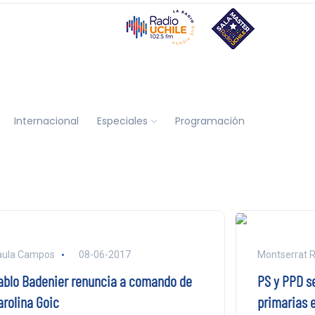
Internacional
Especiales
Programación
aula Campos
08-06-2017
Montserrat R
ablo Badenier renuncia a comando de
PS y PPD se
arolina Goic
primarias 