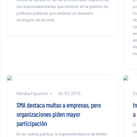
las responsabilidades que tendrían en la gestión de
po
políticas públicas que evitarían un desastre
ma
ecológico de tal nivel.
ob
zo
ex
em
de
co
Natalia Figueroa
26-03-2016
Ga
SMA destaca multas a empresas, pero
I
organizaciones piden mayor
a
participación
El
mi
En su cuenta pública, la Superintendencia de Medio