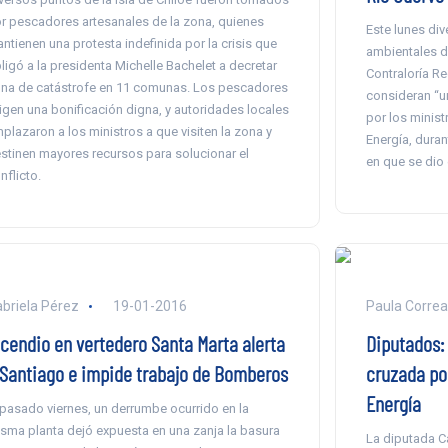
r pescadores artesanales de la zona, quienes
Este lunes div
ntienen una protesta indefinida por la crisis que
ambientales d
ligó a la presidenta Michelle Bachelet a decretar
Contraloría Re
na de catástrofe en 11 comunas. Los pescadores
consideran “u
igen una bonificación digna, y autoridades locales
por los minis
plazaron a los ministros a que visiten la zona y
Energía, duran
stinen mayores recursos para solucionar el
en que se dio e
nflicto.
briela Pérez
19-01-2016
Paula Correa
ncendio en vertedero Santa Marta alerta
Diputados: 
 Santiago e impide trabajo de Bomberos
cruzada por
Energía
 pasado viernes, un derrumbe ocurrido en la
sma planta dejó expuesta en una zanja la basura
La diputada Ca