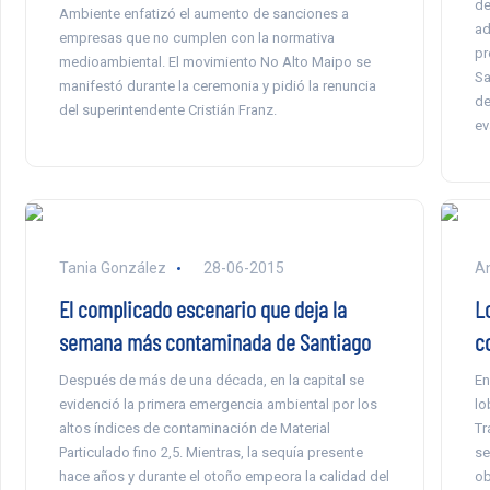
de
Ambiente enfatizó el aumento de sanciones a
ad
empresas que no cumplen con la normativa
pr
medioambiental. El movimiento No Alto Maipo se
Sa
manifestó durante la ceremonia y pidió la renuncia
de
del superintendente Cristián Franz.
ev
Tania González
28-06-2015
An
El complicado escenario que deja la
L
semana más contaminada de Santiago
c
Después de más de una década, en la capital se
En
evidenció la primera emergencia ambiental por los
lo
altos índices de contaminación de Material
Tr
Particulado fino 2,5. Mientras, la sequía presente
se
hace años y durante el otoño empeora la calidad del
ob