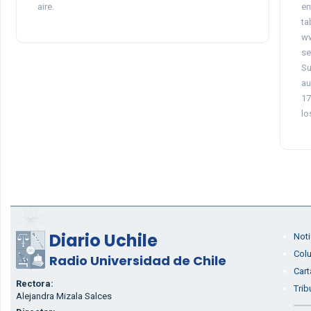
aire.
en
ta
ww
se
Su
au
17
lo
Diario Uchile
Noti
Col
Radio Universidad de Chile
Cart
Rectora:
Trib
Alejandra Mizala Salces