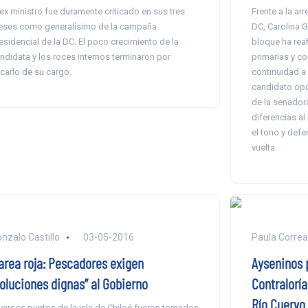
 ex ministro fue duramente criticado en sus tres
Frente a la ar
ses como generalísimo de la campaña
DC, Carolina G
esidencial de la DC. El poco crecimiento de la
bloque ha reaf
ndidata y los roces internos terminaron por
primarias y co
carlo de su cargo.
continuidad a l
candidato opo
de la senador
diferencias al
el tono y defe
vuelta.
nzalo Castillo
03-05-2016
Paula Corre
area roja: Pescadores exigen
Ayseninos 
soluciones dignas” al Gobierno
Contralorí
Río Cuervo
versos puntos de la isla de Chiloé fueron tomados