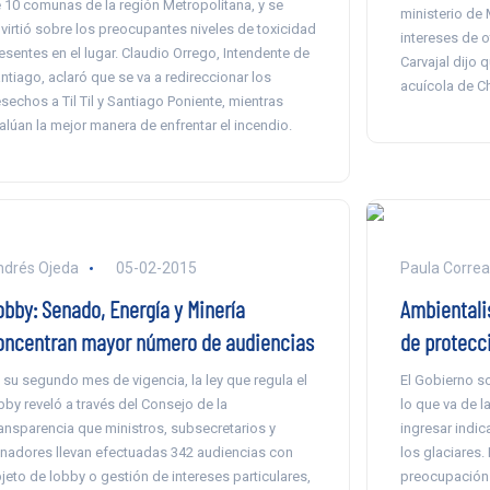
 10 comunas de la región Metropolitana, y se
ministerio de
virtió sobre los preocupantes niveles de toxicidad
intereses de o
esentes en el lugar. Claudio Orrego, Intendente de
Carvajal dijo 
ntiago, aclaró que se va a redireccionar los
acuícola de Ch
sechos a Til Til y Santiago Poniente, mientras
alúan la mejor manera de enfrentar el incendio.
drés Ojeda
05-02-2015
Paula Correa
obby: Senado, Energía y Minería
Ambientalis
oncentran mayor número de audiencias
de protecc
 su segundo mes de vigencia, la ley que regula el
El Gobierno so
bby reveló a través del Consejo de la
lo que va de l
ansparencia que ministros, subsecretarios y
ingresar indic
nadores llevan efectuadas 342 audiencias con
los glaciares
jeto de lobby o gestión de intereses particulares,
preocupación 