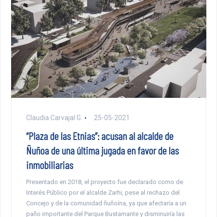
Claudia Carvajal G.
25-05-2021
“Plaza de las Etnias”: acusan al alcalde de
Ñuñoa de una última jugada en favor de las
inmobiliarias
Presentado en 2018, el proyecto fue declarado como de
Interés Público por el alcalde Zarhi, pese al rechazo del
Concejo y de la comunidad ñuñoína, ya que afectaría a un
paño importante del Parque Bustamante y disminuiría las