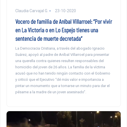
Claudia Carvajal G.
23-10-2020
Vocero de familia de Aníbal Villarroel: “Por vivir
en La Victoria o en Lo Espejo tienes una
sentencia de muerte decretada”
La Democracia Cristiana, a través del abogado Ignacio
Suárez, apoyó al padre de Aníbal Villarroel para presentar
una querella contra quienes resulten responsables del
homicidio del joven de 26 años. La familia de la víctima
acusó que no han tenido ningún contacto con el Gobierno
y criticó que el Ejecutivo “dé más valor e importancia a
pintar un monumento que a tomarse un minuto para dar el
pésame a la madre de un joven asesinado”.