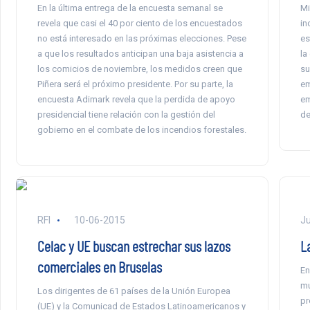
En la última entrega de la encuesta semanal se
Mi
revela que casi el 40 por ciento de los encuestados
in
no está interesado en las próximas elecciones. Pese
es
a que los resultados anticipan una baja asistencia a
la
los comicios de noviembre, los medidos creen que
su
Piñera será el próximo presidente. Por su parte, la
em
encuesta Adimark revela que la perdida de apoyo
em
presidencial tiene relación con la gestión del
de
gobierno en el combate de los incendios forestales.
RFI
10-06-2015
Ju
Celac y UE buscan estrechar sus lazos
La
comerciales en Bruselas
En
mu
Los dirigentes de 61 países de la Unión Europea
pr
(UE) y la Comunicad de Estados Latinoamericanos y