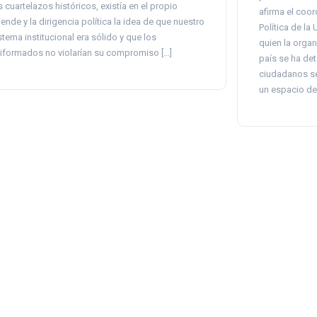
s cuartelazos históricos, existía en el propio
afirma el coo
lende y la dirigencia política la idea de que nuestro
Política de la
stema institucional era sólido y que los
quien la organ
iformados no violarían su compromiso […]
país se ha de
ciudadanos se
un espacio de 