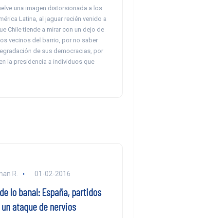
uelve una imagen distorsionada a los
érica Latina, al jaguar recién venido a
e Chile tiende a mirar con un dejo de
os vecinos del barrio, por no saber
 degradación de sus democracias, por
n la presidencia a individuos que
man R.
01-02-2016
 de lo banal: España, partidos
 un ataque de nervios