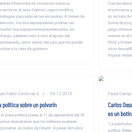
entras Piñera trata de convencer sobre su
Tras las elecc
ocencia en el caso Exalmar, Lagos modifica
el panorama q
trategias para subir en las encuestas. A meses de
no se trata de
 elección, los dos expresidentes podrían ver
forma de prog
cumbir sus aspiraciones presidenciales, sin
juego intrasc
bargo, pelearán voto a voto el apoyo del
resumir en el 
presariado, único sector del país que los puede
PSOE y Podem
volver a la casa de gobierno.
otros descalif
Popular recla
an Pablo Cárdenas S.
04-12-2014
Paula Camp
 política sobre un polvorín
Carlos Ossa
es un botín
 la crisis política previa al 11 de septiembre del 73
chos descartaban que los militares pudieran
“La publicidad
oponerse un Golpe de Estado. A pesar de todos
política chile