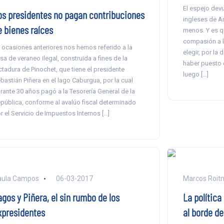
El espejo dev
os presidentes no pagan contribuciones
ingleses de Am
e bienes raíces
menos. Y es qu
compasión a l
 ocasiones anteriores nos hemos referido a la
elegir, por la
sa de veraneo ilegal, construida a fines de la
haber puesto e
ctadura de Pinochet, que tiene el presidente
luego […]
bastián Piñera en el lago Caburgua, por la cual
rante 30 años pagó a la Tesorería General de la
pública, conforme al avalúo fiscal determinado
r el Servicio de Impuestos Internos […]
aula Campos
06-03-2017
Marcos Roit
gos y Piñera, el sin rumbo de los
La política
xpresidentes
al borde de