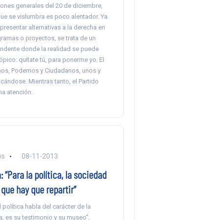
iones generales del 20 de diciembre,
ue se vislumbra es poco alentador. Ya
 presentar alternativas a la derecha en
ramas o proyectos, se trata de un
endente donde la realidad se puede
tópico: quítate tú, para ponerme yo. El
os, Podemos y Ciudadanos, unos y
icándose. Mientras tanto, el Partido
ma atención.
os
08-11-2013
: “Para la política, la sociedad
 que hay que repartir”
 política habla del carácter de la
na, es su testimonio y su museo”,