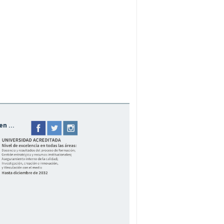
n ...