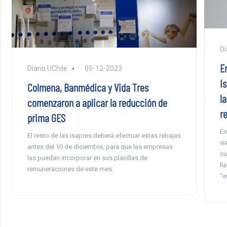
Di
Em
Diario UChile
05-12-2023
I
Colmena, Banmédica y Vida Tres
l
comenzaron a aplicar la reducción de
r
prima GES
En
El resto de las isapres deberá efectuar estas rebajas
vi
antes del 10 de diciembre, para que las empresas
cu
las puedan incorporar en sus planillas de
ll
remuneraciones de este mes.
“i