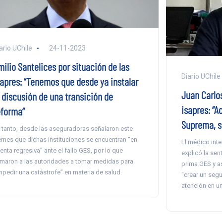
ario UChile
24-11-2023
ilio Santelices por situación de las
Diario UChile
sapres: “Tenemos que desde ya instalar
Juan Carlos
a discusión de una transición de
isapres: “A
eforma”
Suprema, si
 tanto, desde las aseguradoras señalaron este
ernes que dichas instituciones se encuentran “en
El médico inte
enta regresiva” ante el fallo GES, por lo que
explicó la sen
amaron a las autoridades a tomar medidas para
prima GES y a
mpedir una catástrofe” en materia de salud.
“crear un segu
atención en un