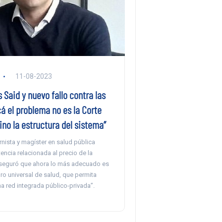
11-08-2023
 Said y nuevo fallo contra las
cá el problema no es la Corte
no la estructura del sistema”
rnista y magíster en salud pública
tencia relacionada al precio de la
seguró que ahora lo más adecuado es
ro universal de salud, que permita
a red integrada público-privada”.