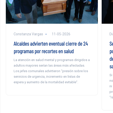
Constanza Vargas
11-05-2026
Di
Alcaldes advierten eventual cierre de 24
S
programas por recortes en salud
p
d
La atención en salud mental y programas dirigidos a
s
adultos mayores serían las áreas más afectadas.
Los jefes comunales advirtieron “presión sobre los
Si
servicios de urgencia, incremento en listas de
no
espera y aumento de la mortalidad evitable”.
ni
pr
“r