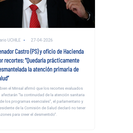
ario UCHILE
27-04-2026
enador Castro (PS) y oficio de Hacienda
or recortes: “Quedaría prácticamente
esmantelada la atención primaria de
alud”
 bien el Minsal afirmó que los recortes evaluados
 afectarán “la continuidad de la atención sanitaria
 de los programas esenciales”, el parlamentario y
esidente de la Comisión de Salud declaró no tener
azones para creer el desmentido”.