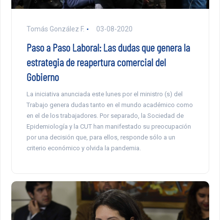
Tomás González F.
03-08-2020
Paso a Paso Laboral: Las dudas que genera la
estrategia de reapertura comercial del
Gobierno
La iniciativa anunciada este lunes por el ministro (s) del
Trabajo genera dudas tanto en el mundo académico como
en el de los trabajadores. Por separado, la Sociedad de
Epidemiología y la CUT han manifestado su preocupación
por una decisión que, para ellos, responde sólo a un
criterio económico y olvida la pandemia.