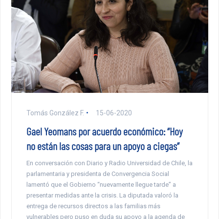
Tomás González F.
15-06-2020
Gael Yeomans por acuerdo económico: “Hoy
no están las cosas para un apoyo a ciegas”
En conversación con Diario y Radio Universidad de Chile, la
parlamentaria y presidenta de Convergencia Social
lamentó que el Gobierno “nuevamente llegue tarde” a
presentar medidas ante la crisis. La diputada valoró la
entrega de recursos directos a las familias más
vulnerables pero puso en duda su apoyo a la agenda de