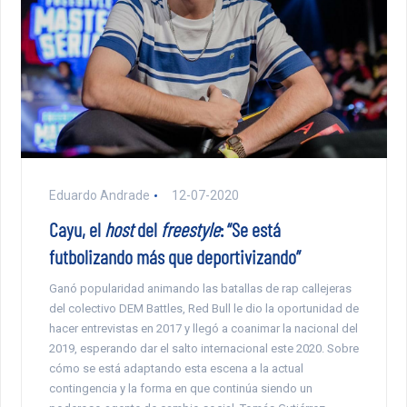
Eduardo Andrade
12-07-2020
Cayu, el
host
del
freestyle
: “Se está
futbolizando más que deportivizando”
Ganó popularidad animando las batallas de rap callejeras
del colectivo DEM Battles, Red Bull le dio la oportunidad de
hacer entrevistas en 2017 y llegó a coanimar la nacional del
2019, esperando dar el salto internacional este 2020. Sobre
cómo se está adaptando esta escena a la actual
contingencia y la forma en que continúa siendo un