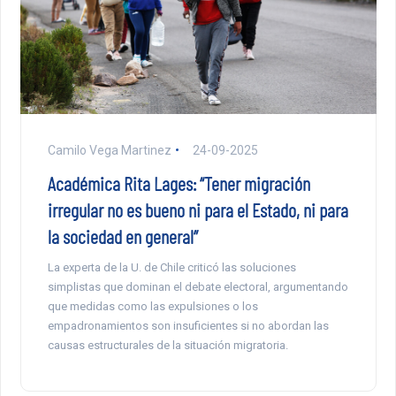
Camilo Vega Martinez
24-09-2025
Académica Rita Lages: “Tener migración
irregular no es bueno ni para el Estado, ni para
la sociedad en general”
La experta de la U. de Chile criticó las soluciones
simplistas que dominan el debate electoral, argumentando
que medidas como las expulsiones o los
empadronamientos son insuficientes si no abordan las
causas estructurales de la situación migratoria.