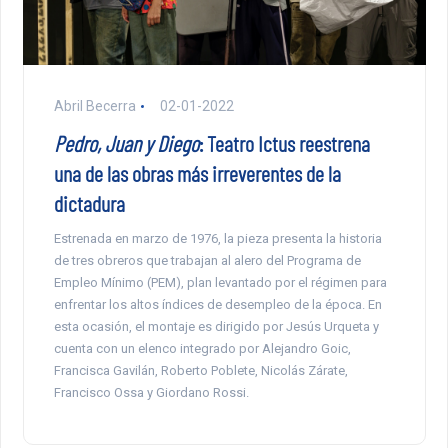
Abril Becerra
02-01-2022
Pedro, Juan y Diego
: Teatro Ictus reestrena
una de las obras más irreverentes de la
dictadura
Estrenada en marzo de 1976, la pieza presenta la historia
de tres obreros que trabajan al alero del Programa de
Empleo Mínimo (PEM), plan levantado por el régimen para
enfrentar los altos índices de desempleo de la época. En
esta ocasión, el montaje es dirigido por Jesús Urqueta y
cuenta con un elenco integrado por Alejandro Goic,
Francisca Gavilán, Roberto Poblete, Nicolás Zárate,
Francisco Ossa y Giordano Rossi.