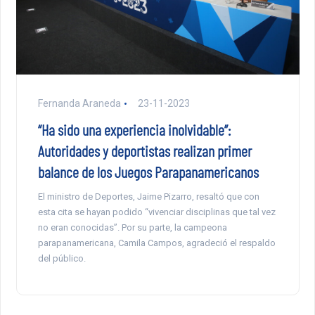
Fernanda Araneda
23-11-2023
“Ha sido una experiencia inolvidable”:
Autoridades y deportistas realizan primer
balance de los Juegos Parapanamericanos
El ministro de Deportes, Jaime Pizarro, resaltó que con
esta cita se hayan podido “vivenciar disciplinas que tal vez
no eran conocidas”. Por su parte, la campeona
parapanamericana, Camila Campos, agradeció el respaldo
del público.