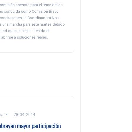
comisión asesora para el tema de las
ás conocida como Comisión Bravo
conclusiones, la Coordinadora No +
 una marcha para este martes debido
ntad que acusan, ha tenido el
abrirse a soluciones reales.
na
28-04-2014
ubrayan mayor participación