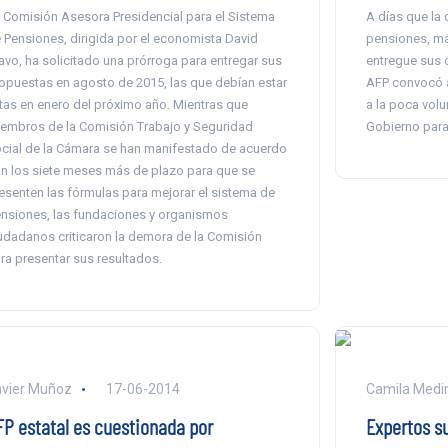
 Comisión Asesora Presidencial para el Sistema
A días que la 
 Pensiones, dirigida por el economista David
pensiones, m
avo, ha solicitado una prórroga para entregar sus
entregue sus 
opuestas en agosto de 2015, las que debían estar
AFP convocó a
stas en enero del próximo año. Mientras que
a la poca volu
embros de la Comisión Trabajo y Seguridad
Gobierno para 
cial de la Cámara se han manifestado de acuerdo
n los siete meses más de plazo para que se
esenten las fórmulas para mejorar el sistema de
nsiones, las fundaciones y organismos
udadanos criticaron la demora de la Comisión
ra presentar sus resultados.
vier Muñoz
17-06-2014
Camila Medi
FP estatal es cuestionada por
Expertos s