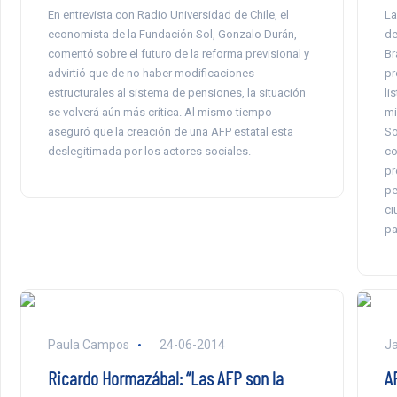
En entrevista con Radio Universidad de Chile, el
La
economista de la Fundación Sol, Gonzalo Durán,
de
comentó sobre el futuro de la reforma previsional y
Br
advirtió que de no haber modificaciones
pr
estructurales al sistema de pensiones, la situación
li
se volverá aún más crítica. Al mismo tiempo
mi
aseguró que la creación de una AFP estatal esta
So
deslegitimada por los actores sociales.
co
pr
pe
ci
pa
Paula Campos
24-06-2014
Ja
Ricardo Hormazábal: “Las AFP son la
A