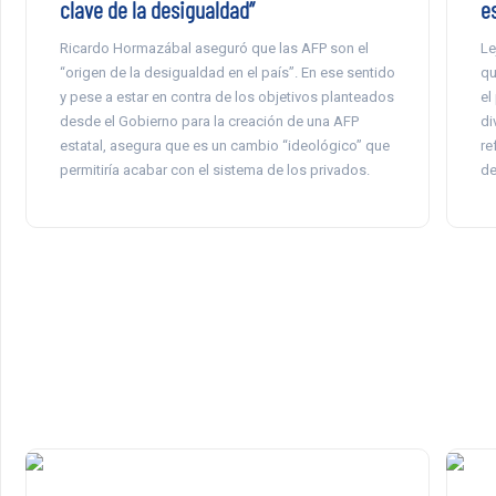
clave de la desigualdad”
e
Ricardo Hormazábal aseguró que las AFP son el
Le
“origen de la desigualdad en el país”. En ese sentido
qu
y pese a estar en contra de los objetivos planteados
el
desde el Gobierno para la creación de una AFP
di
estatal, asegura que es un cambio “ideológico” que
re
permitiría acabar con el sistema de los privados.
de