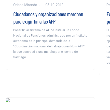
Oriana Miranda
05-10-2013
Pa
Ciudadanos y organizaciones marchan
E
para exigir fin a las AFP
p
Poner fin al sistema de AFP e instalar un Fondo
El
Nacional de Pensiones administrado por un instituto
ne
autónomo es la principal demanda de la
ej
“Coordinación nacional de trabajadores No + AFP”,
de
la que convocó a una marcha por el centro de
te
Santiago.
va
qu