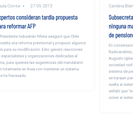
ula Correa
27-05-2013
Carolina Bla
xpertos consideran tardía propuesta
Subsecretar
ara reformar AFP
ninguna ma
de pension
 Presidente Sebastián Piñera aseguró que Chile
cesita una reforma previsional y pospuso algunos
En conversaci
es para su modificación. Esto generó reacciones
Radioanálisis,
 especialistas y organizaciones dedicadas al
Augusto Iglesi
ma, para quienes las sugerencias del mandatario
sociedad civil
n totalmente en línea con mantener un sistema
sistema de pe
e ha fracasado.
se barajan pa
vuelta al sist
señaló que “s
volver al sist