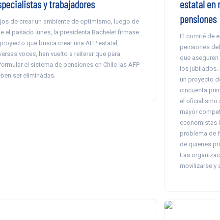
specialistas y trabajadores
estatal en 
pensiones
jos de crear un ambiente de optimismo, luego de
e el pasado lunes, la presidenta Bachelet firmase
El comité de e
 proyecto que busca crear una AFP estatal,
pensiones deb
versas voces, han vuelto a reiterar que para
que aseguren 
formular el sistema de pensiones en Chile las AFP
los jubilados.
ben ser eliminadas.
un proyecto d
cincuenta pri
el oficialismo
mayor compete
economistas i
problema de f
de quienes pro
Las organizaci
movilizarse y 