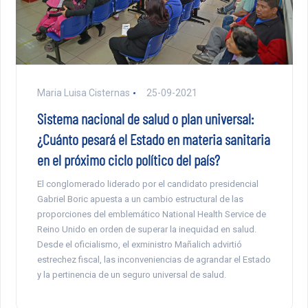
Maria Luisa Cisternas
25-09-2021
Sistema nacional de salud o plan universal:
¿Cuánto pesará el Estado en materia sanitaria
en el próximo ciclo político del país?
El conglomerado liderado por el candidato presidencial
Gabriel Boric apuesta a un cambio estructural de las
proporciones del emblemático National Health Service de
Reino Unido en orden de superar la inequidad en salud.
Desde el oficialismo, el exministro Mañalich advirtió
estrechez fiscal, las inconveniencias de agrandar el Estado
y la pertinencia de un seguro universal de salud.