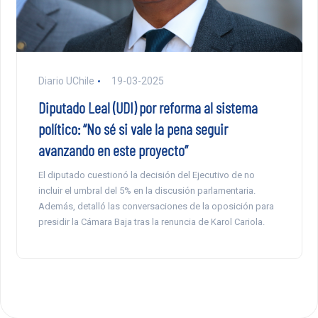
Diario UChile
19-03-2025
Diputado Leal (UDI) por reforma al sistema
político: “No sé si vale la pena seguir
avanzando en este proyecto”
El diputado cuestionó la decisión del Ejecutivo de no
incluir el umbral del 5% en la discusión parlamentaria.
Además, detalló las conversaciones de la oposición para
presidir la Cámara Baja tras la renuncia de Karol Cariola.