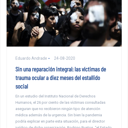
Eduardo Andrade
24-08-2020
Sin una reparación integral: las víctimas de
trauma ocular a diez meses del estallido
social
En un estudio del Instituto Nacional de Derechos
Humanos, el 26 por ciento de las víctimas consultadas
aseguran que no recibieron ningún tipo de atención
médica además de la urgencia. Sin bien la pandemia
podría explicar en parte esta situación, para el director
jurídico de dicha organización, Rodrigo Bustos, “el Estado