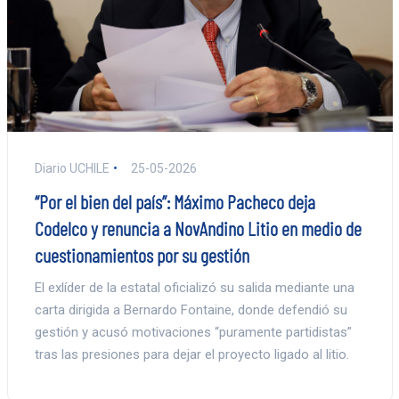
Diario UCHILE
25-05-2026
“Por el bien del país”: Máximo Pacheco deja
Codelco y renuncia a NovAndino Litio en medio de
cuestionamientos por su gestión
El exlíder de la estatal oficializó su salida mediante una
carta dirigida a Bernardo Fontaine, donde defendió su
gestión y acusó motivaciones “puramente partidistas”
tras las presiones para dejar el proyecto ligado al litio.