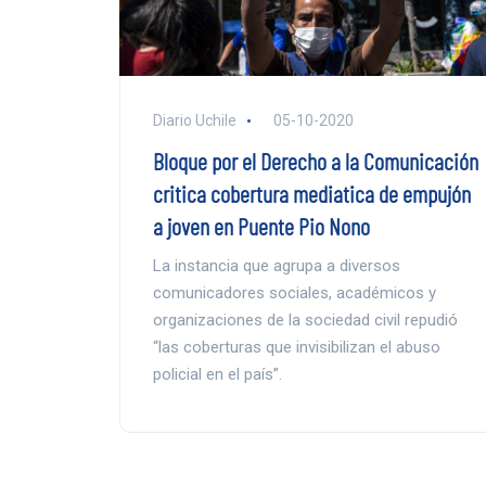
Diario Uchile
05-10-2020
Bloque por el Derecho a la Comunicación
critica cobertura mediatica de empujón
a joven en Puente Pio Nono
La instancia que agrupa a diversos
comunicadores sociales, académicos y
organizaciones de la sociedad civil repudió
“las coberturas que invisibilizan el abuso
policial en el país”.