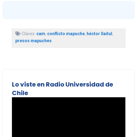
Claves:
cam
,
conflicto mapuche
,
héctor llaitul
,
presos mapuches
Lo viste en Radio Universidad de
Chile