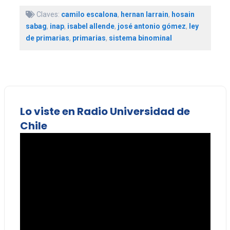
Claves:
camilo escalona
,
hernan larrain
,
hosain
sabag
,
inap
,
isabel allende
,
josé antonio gómez
,
ley
de primarias
,
primarias
,
sistema binominal
Lo viste en Radio Universidad de
Chile