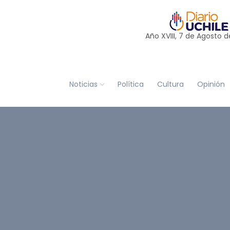
Año XVIII, 7 de
Agosto
d
Noticias
Política
Cultura
Opinión