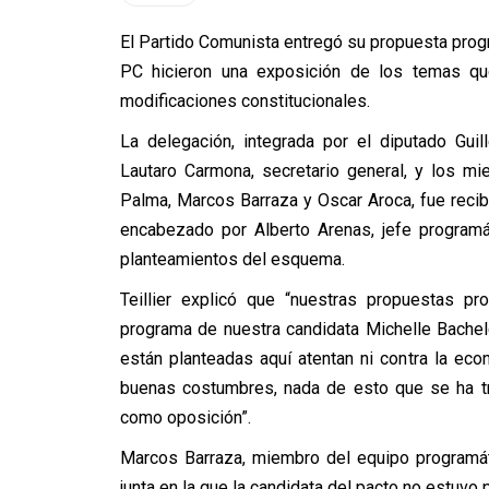
El Partido Comunista entregó su propuesta prog
PC hicieron una exposición de los temas qu
modificaciones constitucionales.
La delegación, integrada por el diputado Guil
Lautaro Carmona, secretario general, y los mi
Palma, Marcos Barraza y Oscar Aroca, fue recib
encabezado por Alberto Arenas, jefe programát
planteamientos del esquema.
Teillier explicó que “nuestras propuestas p
programa de nuestra candidata Michelle Bachele
están planteadas aquí atentan ni contra la econ
buenas costumbres, nada de esto que se ha t
como oposición”.
Marcos Barraza, miembro del equipo programáti
junta en la que la candidata del pacto no estuvo 