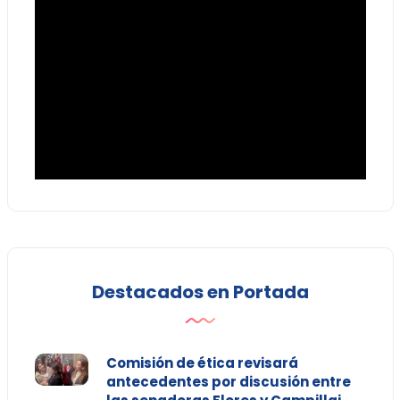
Destacados en Portada
Comisión de ética revisará
antecedentes por discusión entre