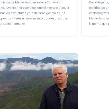
misión de Medio Ambiente de la Convención
Constituyente
nstituyente. “Pareciera ser que el mover o discutir
manifestacione
bre las estructuras ya instaladas genera en los
crisis migrato
upos de interés un movimiento por desprestigiar
Medio Ambient
 proceso” sostuvo.
la norma que p