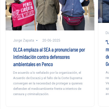
Di
Jorge Zapata
20-06-2025
“L
m
OLCA emplaza al SEA a pronunciarse por
d
intimidación contra defensores
G
ambientales en Penco
Au
De acuerdo a lo señalado por la organización, el
re
Acuerdo de Escazú y el fallo de la Corte Suprema
Ve
convergen en la necesidad de proteger a quienes
ap
defienden el medioambiente frente a intentos de
av
censura y criminalización.