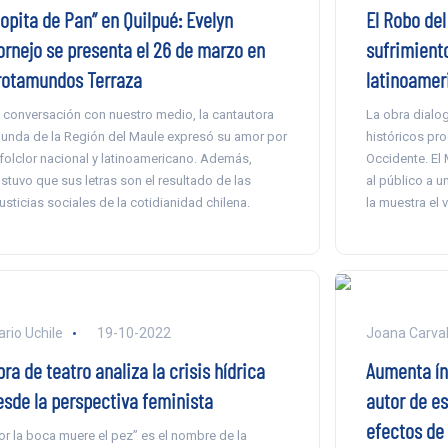
Sopita de Pan” en Quilpué: Evelyn
El Robo del
ornejo se presenta el 26 de marzo en
sufrimiento
rotamundos Terraza
latinoamer
 conversación con nuestro medio, la cantautora
La obra dialog
iunda de la Región del Maule expresó su amor por
históricos pro
 folclor nacional y latinoamericano. Además,
Occidente. El 
stuvo que sus letras son el resultado de las
al público a u
justicias sociales de la cotidianidad chilena.
la muestra el 
ario Uchile
19-10-2022
Joana Carva
ra de teatro analiza la crisis hídrica
Aumenta índ
esde la perspectiva feminista
autor de es
efectos de 
or la boca muere el pez” es el nombre de la