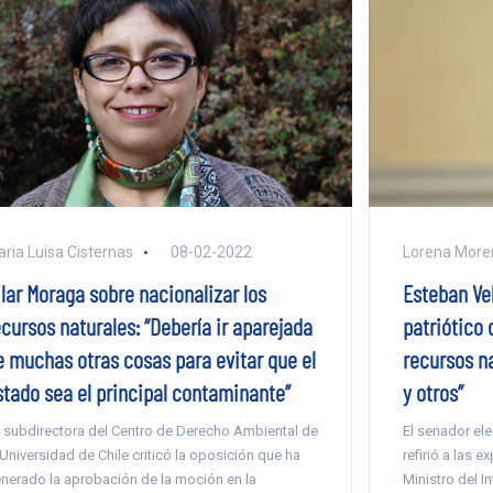
ria Luisa Cisternas
08-02-2022
Lorena More
ilar Moraga sobre nacionalizar los
Esteban Ve
ecursos naturales: “Debería ir aparejada
patriótico 
e muchas otras cosas para evitar que el
recursos na
stado sea el principal contaminante”
y otros”
 subdirectora del Centro de Derecho Ambiental de
El senador el
 Universidad de Chile criticó la oposición que ha
refirió a las 
nerado la aprobación de la moción en la
Ministro del I