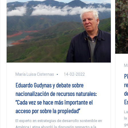
Ma
María Luisa Cisternas
14-02-2022
P
r
Eduardo Gudynas y debate sobre
d
nacionalización de recursos naturales:
E
“Cada vez se hace más importante el
acceso por sobre la propiedad”
La
la
El experto en estrategias de desarrollo sostenible en
ge
América Latina abordó la discusión respecto a la