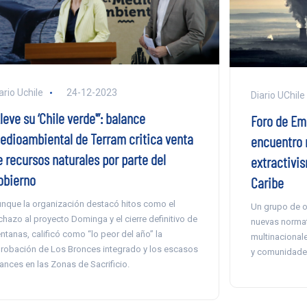
ario Uchile
24-12-2023
Diario UChile
leve su ‘Chile verde'”: balance
Foro de Em
edioambiental de Terram critica venta
encuentro r
e recursos naturales por parte del
extractivi
obierno
Caribe
nque la organización destacó hitos como el
Un grupo de o
chazo al proyecto Dominga y el cierre definitivo de
nuevas normat
ntanas, calificó como “lo peor del año” la
multinacionale
robación de Los Bronces integrado y los escasos
y comunidades
ances en las Zonas de Sacrificio.