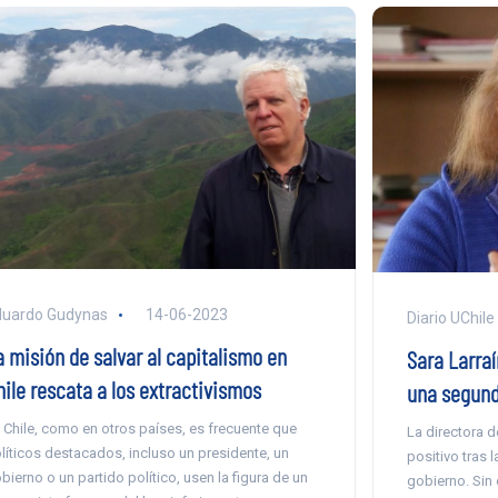
duardo Gudynas
14-06-2023
Diario UChile
a misión de salvar al capitalismo en
Sara Larraí
hile rescata a los extractivismos
una segund
 Chile, como en otros países, es frecuente que
La directora d
líticos destacados, incluso un presidente, un
positivo tras 
bierno o un partido político, usen la figura de un
gobierno. Sin 