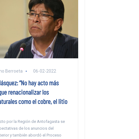
no Berroeta
06-02-2022
lásquez: “No hay acto más
que renacionalizar los
turales como el cobre, el litio
ecto por la Región de Antofagasta se
expectativas de los anuncios del
nterior y también abordó el Proceso