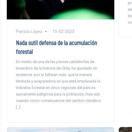
pr
es
be
co
Patricio López
15-02-2023
Nada sutil defensa de la acumulación
forestal
En medio de una de las peores catástrofes de
incendios de la historia de Chile, ha quedado en
evidencia -por si faltaran más- que la manera
ilimitada y acaparadora en que está emplazada la
industria forestal en cinco regiones del país es
sumamente peligrosa para la población, más aún
cuando como consecuencia del cambio climático
[…]