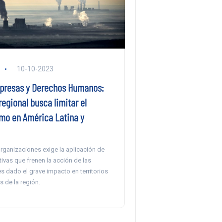
10-10-2023
presas y Derechos Humanos:
egional busca limitar el
smo en América Latina y
rganizaciones exige la aplicación de
ivas que frenen la acción de las
s dado el grave impacto en territorios
 de la región.