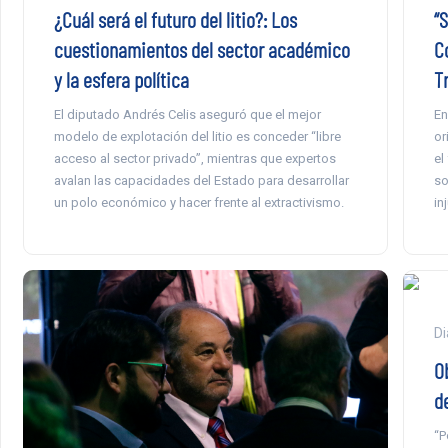
¿Cuál será el futuro del litio?: Los
“
cuestionamientos del sector académico
C
y la esfera política
T
El diputado Andrés Celis aseguró que el mejor
En
modelo de explotación del litio es conceder “libre
or
acceso al sector privado”, mientras que expertos
el
avalan las capacidades del Estado para desarrollar
so
un polo económico y hacer frente al extractivismo.
in
Di
Ob
d
“P