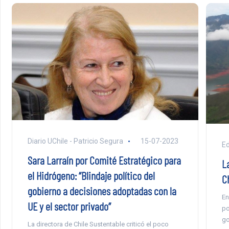
Diario UChile - Patricio Segura
15-07-2023
E
Sara Larraín por Comité Estratégico para
L
el Hidrógeno: “Blindaje político del
C
gobierno a decisiones adoptadas con la
En
UE y el sector privado”
po
go
La directora de Chile Sustentable criticó el poco