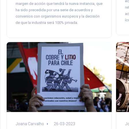
ec
margen de acción que tendrá la nueva instancia, que
re
ha sido precedida por una serie de acuerdos y
ac
convenios con organismos europeos y la decisión
íc
de que la industria será 100% privada.
Joana Carvalho
26-03-2023
Jo