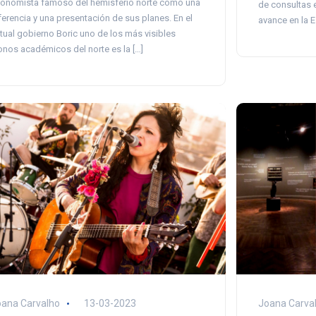
onomista famoso del hemisferio norte como una
de consultas e
ferencia y una presentación de sus planes. En el
avance en la E
tual gobierno Boric uno de los más visibles
onos académicos del norte es la […]
ana Carvalho
13-03-2023
Joana Carva