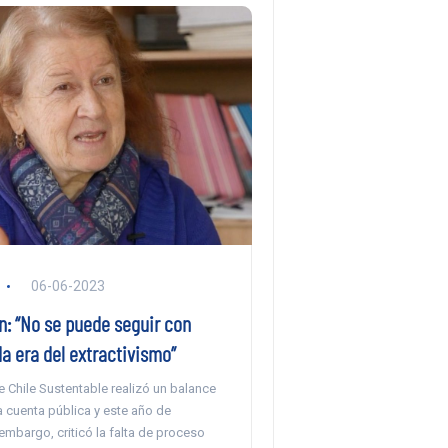
06-06-2023
n: “No se puede seguir con
a era del extractivismo”
e Chile Sustentable realizó un balance
la cuenta pública y este año de
embargo, criticó la falta de proceso