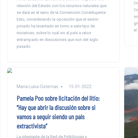
Co
relación del Estado con los recursos naturales que
Co
se dará en el seno de la Convención Constituyente.
so
Esto, considerando la oposición que el sector
gr
privado ha levantado en torno a este tipo de
el
iniciativas, sobre lo cual vio al país a ratos
entrampado en discusiones que son del siglo
pasado.
Maria Luisa Cisternas
15-01-2022
Pamela Poo sobre licitación del litio:
“Hay que abrir la discusión sobre si
vamos a seguir siendo un país
extractivista”
La integrante de la Red de Politólogas y