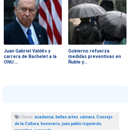
Juan Gabriel Valdés y
Gobierno refuerza
carrera de Bachelet a la
medidas preventivas en
ONU:…
Ñuble y…
Claves:
academia
,
bellas artes
,
cámara
,
Consejo
de la Cultura
,
honorario
,
juan pablo izquierdo
,