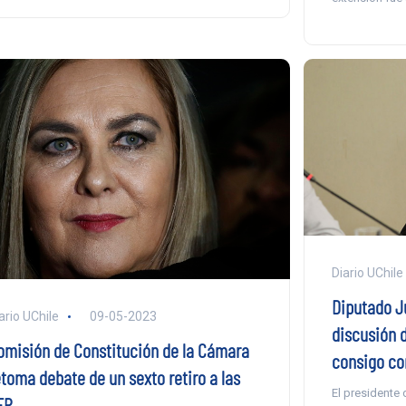
Diario UChile
Diputado J
ario UChile
09-05-2023
discusión d
omisión de Constitución de la Cámara
consigo co
etoma debate de un sexto retiro a las
El presidente 
FP