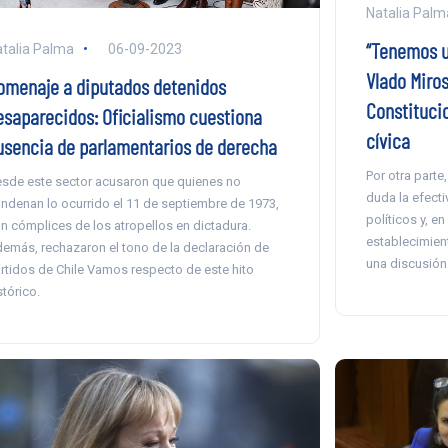
Natalia Palm
“Tenemos u
talia Palma
06-09-2023
Vlado Miro
omenaje a diputados detenidos
Constitucio
esaparecidos: Oficialismo cuestiona
cívica
usencia de parlamentarios de derecha
Por otra parte
sde este sector acusaron que quienes no
duda la efecti
ndenan lo ocurrido el 11 de septiembre de 1973,
políticos y, en
n cómplices de los atropellos en dictadura.
establecimient
emás, rechazaron el tono de la declaración de
una discusión
rtidos de Chile Vamos respecto de este hito
stórico.