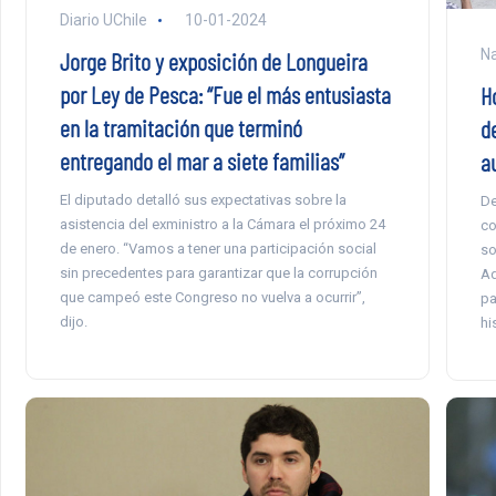
Diario UChile
10-01-2024
Na
Jorge Brito y exposición de Longueira
por Ley de Pesca: “Fue el más entusiasta
H
en la tramitación que terminó
d
entregando el mar a siete familias”
a
El diputado detalló sus expectativas sobre la
De
asistencia del exministro a la Cámara el próximo 24
co
de enero. “Vamos a tener una participación social
so
sin precedentes para garantizar que la corrupción
Ad
que campeó este Congreso no vuelva a ocurrir”,
pa
dijo.
hi