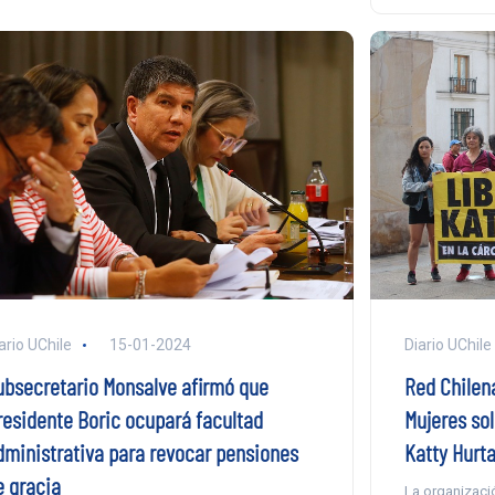
ario UChile
15-01-2024
Diario UChile
ubsecretario Monsalve afirmó que
Red Chilena
residente Boric ocupará facultad
Mujeres sol
dministrativa para revocar pensiones
Katty Hurt
e gracia
La organizació