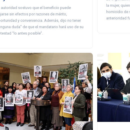
la mujer, quie
 autoridad sostuvo que el beneficio puede
homicidio de 
jarse sin efectos por razones de mérito,
anterioridad 
ortunidad y conveniencia. Además, dijo no tener
inguna duda” de que el mandatario hará uso de su
testad “lo antes posible”.