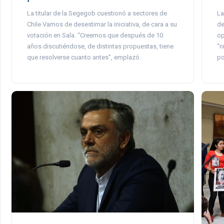
La
La titular de la Segegob cuestionó a sectores de
de
Chile Vamos de desestimar la iniciativa, de cara a su
op
votación en Sala. “Creemos que después de 10
“n
años discutiéndose, de distintas propuestas, tiene
po
que resolverse cuanto antes”, emplazó.