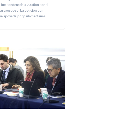
n fue condenada a 20 años por el
su exesposo. La petición con
fue apoyada por parlamentarias.