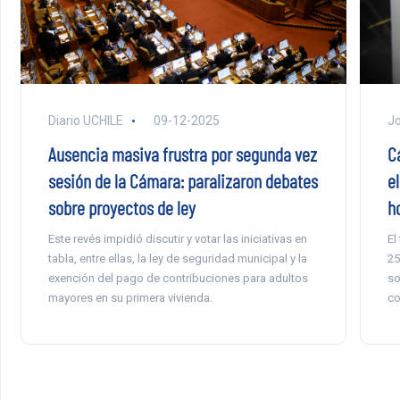
Diario UCHILE
09-12-2025
Jo
Ausencia masiva frustra por segunda vez
C
sesión de la Cámara: paralizaron debates
el
sobre proyectos de ley
h
Este revés impidió discutir y votar las iniciativas en
El
tabla, entre ellas, la ley de seguridad municipal y la
25
exención del pago de contribuciones para adultos
so
mayores en su primera vivienda.
co