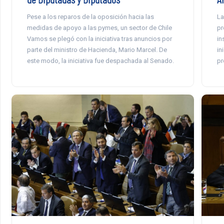
La
Pese a los reparos de la oposición hacia las
pr
medidas de apoyo a las pymes, un sector de Chile
in
Vamos se plegó con la iniciativa tras anuncios por
in
parte del ministro de Hacienda, Mario Marcel. De
pr
este modo, la iniciativa fue despachada al Senado.