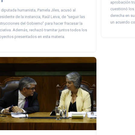
aprobación tra
cuestionó los
 diputada humanista, Pamela Jiles, acusó al
derecha en su 
esidente de la instancia, Raúl Leiva, de “seguir las
un acuerdo co
strucciones del Gobierno” para hacer fracasar la
iciativa. Además, rechazó tramitar juntos todos los
oyectos presentados en esta materia.