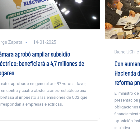
rge Zapata
14-01-2025
Diario UChile
ámara aprobó ampliar subsidio
éctrico: beneficiará a 4,7 millones de
Con aument
ogares
Hacienda d
reforma pr
 texto -aprobado en general por 97 votos a favor,
 en contra y cuatro abstenciones- establece una
El ministro de 
bretasa al impuesto a las emisiones de CO2 que
presentación 
rrespondan a empresas eléctricas.
obligaciones tr
financiamiento
oposición insis
iniciativa.