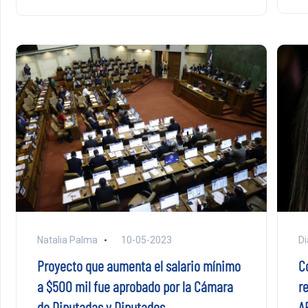
Di
Natalia Palma
10-05-2023
C
Proyecto que aumenta el salario mínimo
r
a $500 mil fue aprobado por la Cámara
A
de Diputadas y Diputados