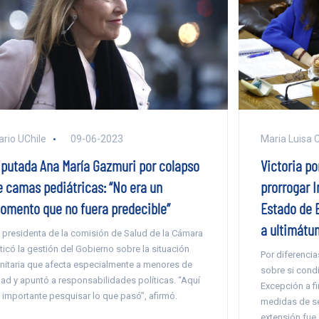
Maria Luisa 
ario UChile
09-06-2023
Victoria po
iputada Ana María Gazmuri por colapso
prorrogar I
e camas pediátricas: “No era un
Estado de 
omento que no fuera predecible”
a ultimátum
 presidenta de la comisión de Salud de la Cámara
iticó la gestión del Gobierno sobre la situación
Por diferenci
nitaria que afecta especialmente a menores de
sobre si condi
ad y apuntó a responsabilidades políticas. “Aquí
Excepción a fi
 importante pesquisar lo que pasó”, afirmó.
medidas de se
extensión fue