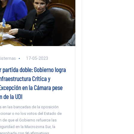
Cisternas
17-05-2023
r partida doble: Gobierno logra
nfraestructura Crítica y
Excepción en la Cámara pese
 de la UDI
as en las bancadas de la oposición
cionar o no los votos del Estado de
n de que el Gobierno refuerce las
guridad en la Macrozona Sur, la
 aprobada con 96 afirmativas.