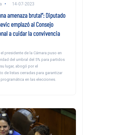
a
14-07-2023
na amenaza brutal”: Diputado
sevic emplazó al Consejo
nal a cuidar la convivencia
, el presidente de la Cámara puso en
vidad del umbral del 5% para partidos
 su lugar, abogó por el
o de listas cerradas para garantizar
 programática en las elecciones.