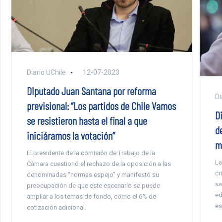
Diario UChile
12-07-2023
Diputado Juan Santana por reforma
Di
previsional: “Los partidos de Chile Vamos
D
se resistieron hasta el final a que
d
iniciáramos la votación”
m
El presidente de la comisión de Trabajo de la
La
Cámara cuestionó el rechazo de la oposición a las
cr
denominadas “normas espejo” y manifestó su
sa
preocupación de que este escenario se puede
ed
ampliar a los temas de fondo, como el 6% de
es
cotización adicional.