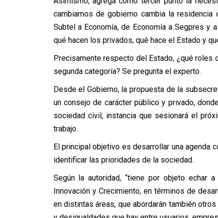
Asimismo, agrega como tercer punto la necesid
cambiamos de gobierno cambia la residencia d
Subtel a Economía, de Economía a Segpres y así
qué hacen los privados, qué hace el Estado y qué
Precisamente respecto del Estado, ¿qué roles d
segunda categoría? Se pregunta el experto.
Desde el Gobierno, la propuesta de la subsecreta
un consejo de carácter público y privado, dond
sociedad civil, instancia que sesionará el pró
trabajo.
El principal objetivo es desarrollar una agenda 
identificar las prioridades de la sociedad.
Según la autoridad, “tiene por objeto echar 
Innovación y Crecimiento, en términos de desarr
en distintas áreas, que abordarán también otros
y desigualdades que hay entre usuarios, empresas