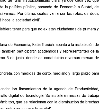
ad de “una institucionalidad clara, ya que cada vez que
e la política pública, pasando de Economía a Subtel, de
 vamos. Por último, cuáles van a ser los roles, es decir,
 hace la sociedad civil”.
ebiera tener para que no existan ciudadanos de primera y
ria de Economía, Katia Trusich, apunta a la instalación de
e también participarán académicos y representantes de la
ximo 5 de junio, donde se constituirán diversas mesas de
concreta, con medidas de corto, mediano y largo plazo para
a andar los lineamientos de la agenda de Productividad,
ollo digital de tecnología. Se instalarán mesas de trabajo
 ámbitos, que se relacionan con la disminución de brechas
, entre regiones y la capital”.