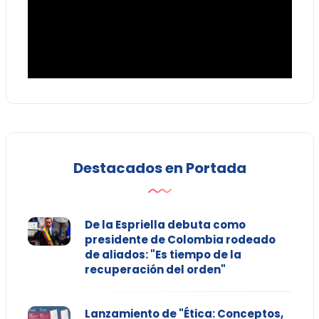
Destacados en Portada
De la Espriella debuta como
presidente de Colombia rodeado
de aliados: "Es tiempo de la
recuperación del orden"
Lanzamiento de "Ética: Conceptos,