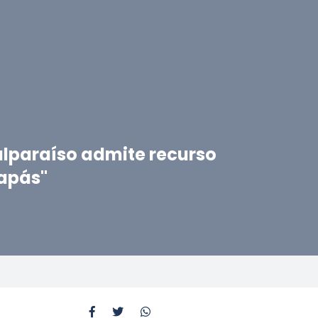
alparaíso admite recurso
papás"