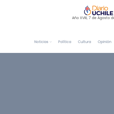
Año XVIII, 7 de
Agosto
d
Noticias
Política
Cultura
Opinión