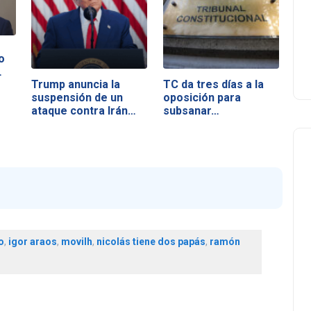
o
…
Trump anuncia la
TC da tres días a la
suspensión de un
oposición para
ataque contra Irán…
subsanar…
o
,
igor araos
,
movilh
,
nicolás tiene dos papás
,
ramón