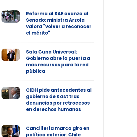
Reforma al SAE avanza al
Senado: ministra Arzola
valora "volver a reconocer
el mérito"
Sala Cuna Universal:
Gobierno abre la puerta a
más recursos para la red
pública
CIDH pide antecedentes al
gobierno de Kast tras
denuncias por retrocesos
en derechos humanos
Cancillería marca giro en
política exterior: Chile