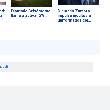
ed:
Diputado Crisóstomo
Diputado Zamora
ja
llama a activar 2%…
impulsa indultos a
uniformados del…
a
,
udi