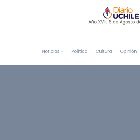
Año XVIII, 6 de
Agosto
d
Noticias
Política
Cultura
Opinión