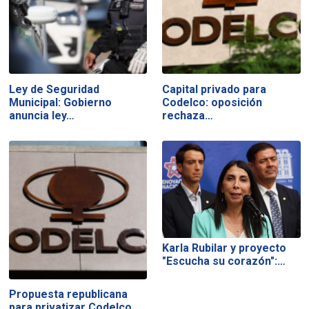
Ley de Seguridad
Capital privado para
Municipal: Gobierno
Codelco: oposición
anuncia ley…
rechaza…
Karla Rubilar y proyecto
"Escucha su corazón":…
Propuesta republicana
para privatizar Codelco