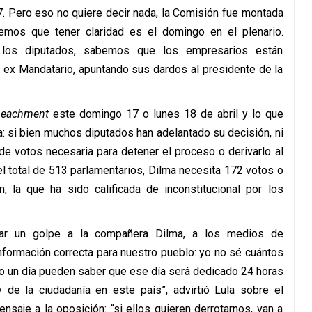
7. Pero eso no quiere decir nada, la Comisión fue montada
mos que tener claridad es el domingo en el plenario.
os diputados, sabemos que los empresarios están
l ex Mandatario, apuntando sus dardos al presidente de la
peachment
este domingo 17 o lunes 18 de abril y lo que
a: si bien muchos diputados han adelantado su decisión, ni
 de votos necesaria para detener el proceso o derivarlo al
el total de 513 parlamentarios, Dilma necesita 172 votos o
, la que ha sido calificada de inconstitucional por los
 dar un golpe a la compañera Dilma, a los medios de
formación correcta para nuestro pueblo: yo no sé cuántos
lo un día pueden saber que ese día será dedicado 24 horas
 de la ciudadanía en este país”, advirtió Lula sobre el
nsaje a la oposición: “si ellos quieren derrotarnos, van a