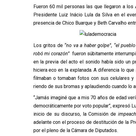
Fueron 60 mil personas las que llegaron a los A
Presidente Luiz Inácio Lula da Silva en el even
presencia de Chico Buarque y Beth Carvalho entre
Los gritos de
“no va a haber golpe”
,
“el pueblo
robó mi corazón”
fueron súbitamente interrumpid
en la previa del acto el sonido había sido un p
hiciera eco en la explanada. A diferencia lo 
filmaban o tomaban fotos con sus celulares y 
riendo de sus bromas y aplaudiendo cuando lo a
“Jamás imaginé que a mis 70 años de edad verí
democráticamente por voto popular”, expresó Lul
inicio de su discurso, la Comisión de
impeac
adelante con el proceso de destitución de la P
por el pleno de la Cámara de Diputados.