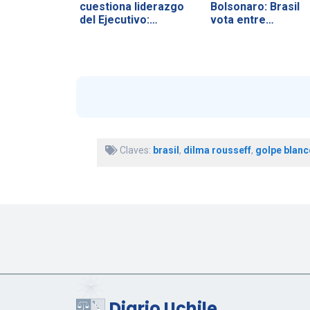
cuestiona liderazgo
Bolsonaro: Brasil
del Ejecutivo:…
vota entre
soberanía…
Claves:
brasil
,
dilma rousseff
,
golpe blanc
Diario Uchile