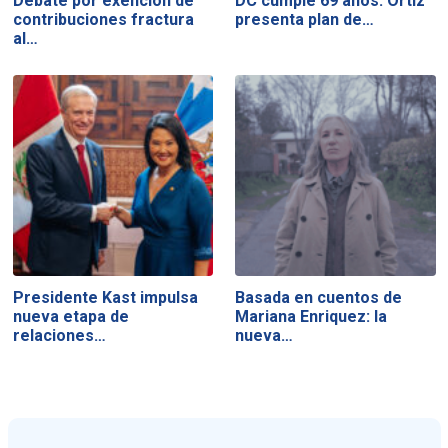
Debate por exención de
DC cumple 69 años: Ortiz
contribuciones fractura
presenta plan de…
al…
Presidente Kast impulsa
Basada en cuentos de
nueva etapa de
Mariana Enriquez: la
relaciones…
nueva…