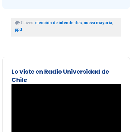
Claves:
elección de intendentes
,
nueva mayoría
,
ppd
Lo viste en Radio Universidad de
Chile